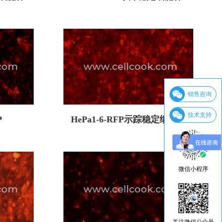
）
（STR鉴定正确）
销售咨询
技术支持
P
HePa1-6-RFP示踪稳定细胞株
（STR鉴定正确）
微信小程序