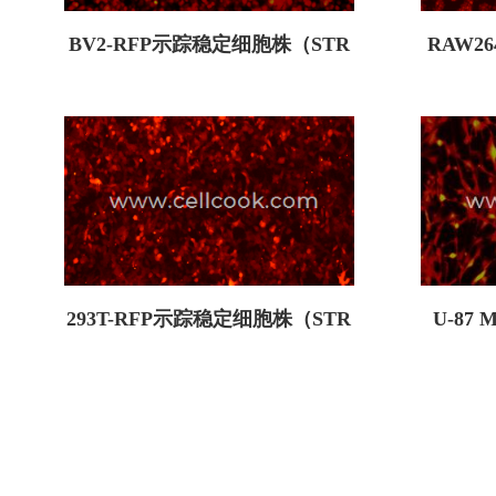
BV2-RFP示踪稳定细胞株（STR
RAW2
鉴定正确）
293T-RFP示踪稳定细胞株（STR
U-87
鉴定正确）