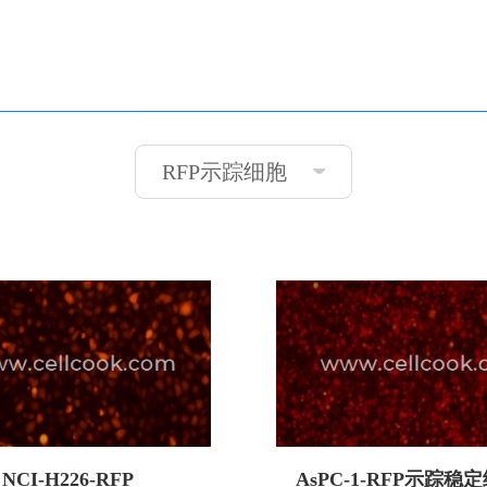
RFP示踪细胞
NCI-H226-RFP
AsPC-1-RFP示踪稳