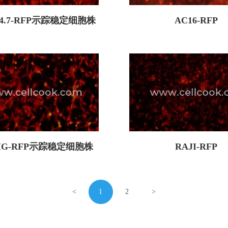
64.7-RFP示踪稳定细胞株
AC16-RFP
（STR鉴定正确）
 MG-RFP示踪稳定细胞株
RAJI-RFP
（STR鉴定正确）
1
2