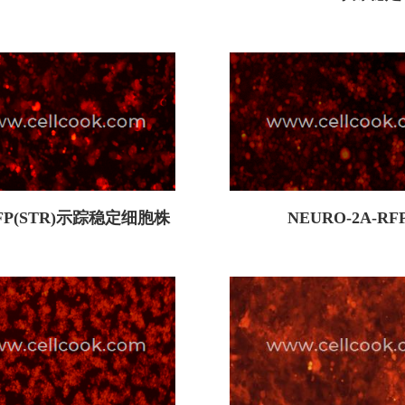
（STR鉴定正确
RFP(STR)示踪稳定细胞株
NEURO-2A-RF
（STR鉴定正确）