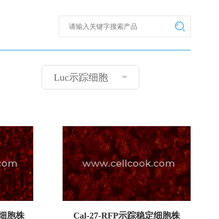
Luc示踪细胞
定细胞株
Cal-27-RFP示踪稳定细胞株