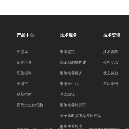
产品中心
技术服务
技术资讯
细胞库
细胞鉴定
技术资料
细胞培养
稳定细胞株构建
公司动态
细胞检测
细胞培养服务
发文奖励
类器官
细胞永生化
售后条例
精品抗体
基因编辑
原代永生化细胞
细胞培养培训班
分子诊断参考品及质控品
细胞质量检测