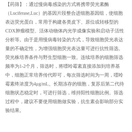
【药筛】：通过慢病毒感染的方式将携带荧光素酶
（Luciferase,Luc）的基因片段整合进细胞基因组，使细胞
表达荧光蛋白，常用于构建各类皮下、原位或转移型的
CDX肿瘤模型、活体动物体内光学成像实验和启动子活性
分析等。由于是用慢病毒转染的方式，导致细胞荧光表达
量的不确定性，为增强细胞荧光表达量可进行抗性筛选。
荧光株培养条件与野生型细胞一致。连续培养的细胞筛选
频率为1-2个月，筛选时，将嘌呤霉素直接添加到培养基
中，细胞正常培养传代即可，每次筛选时间为一周，嘌呤
霉素终浓度为4μg/mL。长期冻存的细胞，复苏后第二代待
细胞状态稳定时，可进行筛选，维持阳性细胞比例。筛选
过程中，建议不要使用细胞做实验，抗生素会影响部分实
验结果。