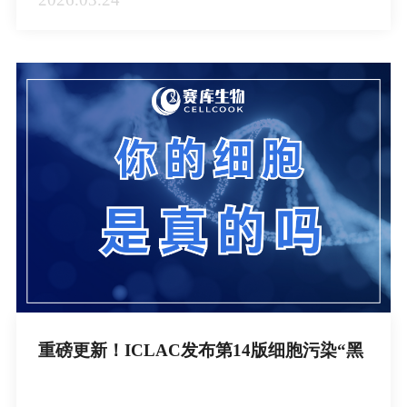
重磅更新！ICLAC发布第14版细胞污染“黑
名单”：608株细胞被“实锤”，你的细胞
还“清白”吗？